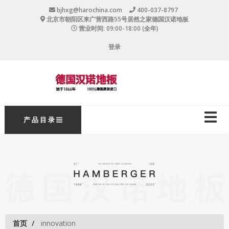
跳
bjhxg@harochina.com
400-037-8797
转
北京市朝阳区来广营西路55号居然之家德国汉诺地板
到
营业时间: 09:00-18:00 (全年)
主
User
要
登录
内
account
容
menu
主
产 品 目 录
导
航
首页
innovation