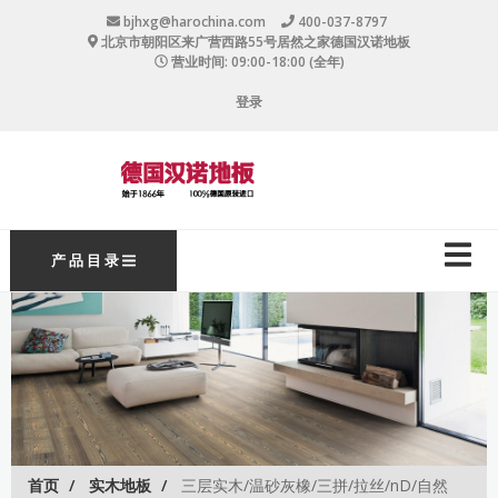
跳
bjhxg@harochina.com
400-037-8797
转
北京市朝阳区来广营西路55号居然之家德国汉诺地板
到
营业时间: 09:00-18:00 (全年)
主
User
要
登录
内
account
容
menu
主
产 品 目 录
导
航
首页
实木地板
三层实木/温砂灰橡/三拼/拉丝/nD/自然