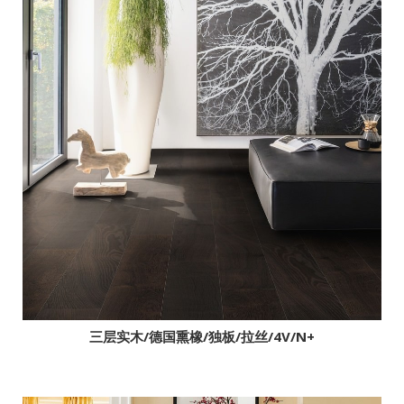
三层实木/梣木幻想/独板/拉丝/2V/N+
地板分类