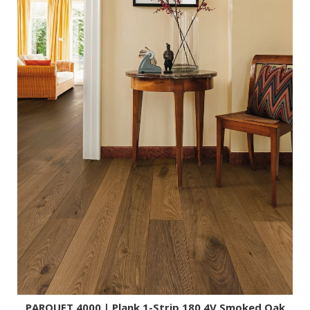
手工实木地板 | PARKETTMANUFAKTUR
三层实木地板 | PARQUET
强化地板 | LAMINATE
迪雅诺地板 |DISANO
软木地板 | CORK FLOOR
体育地板 | SPORTS FLOOR
室内装饰面板 | STAIRS & WALL
汉诺辅料 | ACCESSORIES
关于汉诺
企业价值观 | OUR VALUES
创新 | INNOVATION