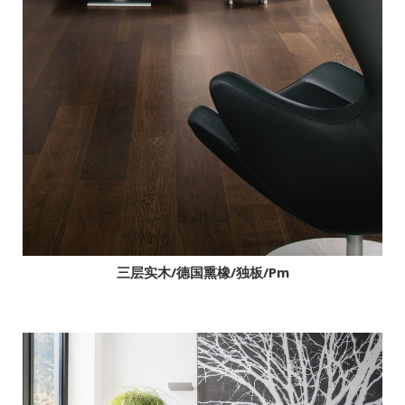
三层实木/浅棕橡木/独板/拉丝/4V/N+/乡村