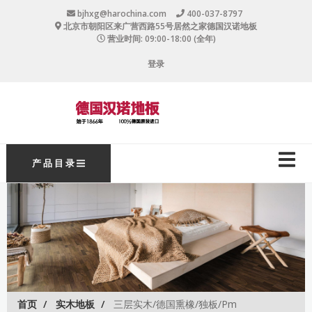
跳
bjhxg@harochina.com
400-037-8797
转
北京市朝阳区来广营西路55号居然之家德国汉诺地板
到
营业时间: 09:00-18:00 (全年)
主
User
要
登录
内
account
容
menu
主
产 品 目 录
导
航
首页
实木地板
三层实木/德国熏橡/独板/Pm