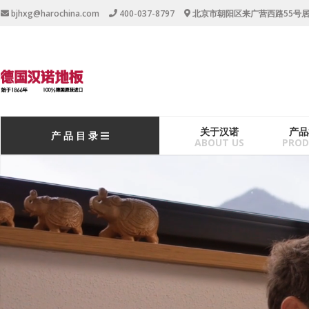
跳
bjhxg@harochina.com
400-037-8797
北京市朝阳区来广营西路55号
转
到
主
要
内
容
主
关于汉诺
产品
产 品 目 录
导
ABOUT US
PROD
航