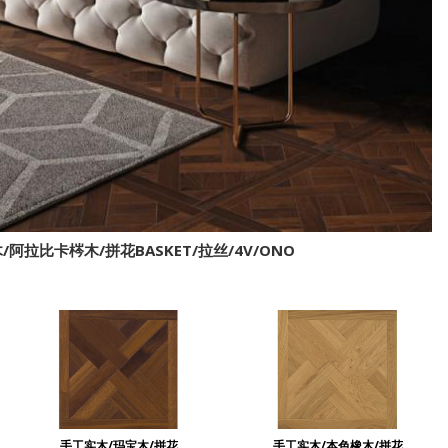
/阿拉比卡梣木/拼花BASKET/拉丝/4V/ONO
手工实木/玛宝木/拼花
手工实木/本色橡木/拼花